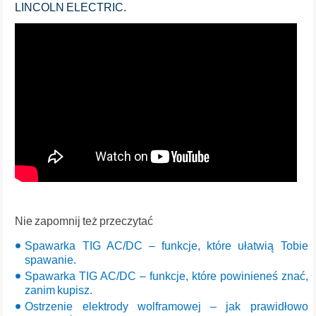
LINCOLN ELECTRIC.
Nie zapomnij też przeczytać
Spawarka TIG AC/DC – funkcje, które ułatwią Tobie
spawanie.
Spawarka TIG AC/DC – funkcje, które powinieneś znać,
zanim kupisz.
Ostrzenie elektrody wolframowej – jak prawidłowo