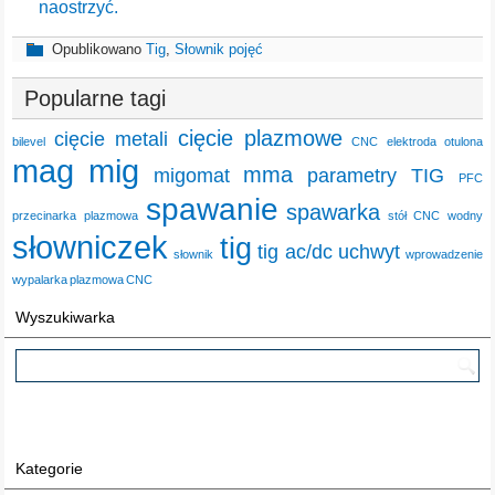
naostrzyć.
Opublikowano
Tig
,
Słownik pojęć
Popularne tagi
cięcie plazmowe
cięcie metali
bilevel
CNC
elektroda otulona
mag
mig
mma
migomat
parametry TIG
PFC
spawanie
spawarka
przecinarka plazmowa
stół CNC wodny
słowniczek
tig
tig ac/dc
uchwyt
słownik
wprowadzenie
wypalarka plazmowa CNC
Wyszukiwarka
Kategorie