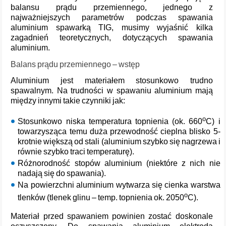
balansu prądu przemiennego, jednego z
najważniejszych parametrów podczas spawania
aluminium spawarką TIG, musimy wyjaśnić kilka
zagadnień teoretycznych, dotyczących spawania
aluminium.
Balans prądu przemiennego – wstęp
Aluminium jest materiałem stosunkowo trudno
spawalnym. Na trudności w spawaniu aluminium mają
między innymi takie czynniki jak:
o
Stosunkowo niska temperatura topnienia (ok. 660
C) i
towarzysząca temu duża przewodność cieplna blisko 5-
krotnie większą od stali (aluminium szybko się nagrzewa i
równie szybko traci temperaturę).
Różnorodność stopów aluminium (niektóre z nich nie
nadają się do spawania).
Na powierzchni aluminium wytwarza się cienka warstwa
o
tlenków (tlenek glinu – temp. topnienia ok. 2050
C).
Materiał przed spawaniem powinien zostać doskonale