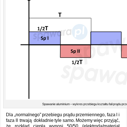
Spawanie aluminium – wykres przebiegu kształtu fali prądu pr
Dla „normalnego” przebiegu prądu przemiennego, faza I i
faza II trwają dokładnie tyle samo. Możemy więc przyjąć,
że rozkład ciepła wynosi 50/50 (elektroda/materiał