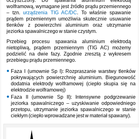
oczyszczony. Do spawania aluminium elektrodą
wolframową, wymagane jest źródło prądu przemiennego
– tzn.
urządzenia TIG AC/DC
. To właśnie spawanie
prądem przemiennym umożliwia skutecznie usuwanie
tlenków z powierzchni aluminium oraz utrzymanie
jeziorka spawalniczego w stanie czystym.
Przebieg procesu spawania aluminium elektrodą
nietopliwą, prądem przemiennym (TIG AC) możemy
podzielić na dwie fazy. Zgodnie zresztą z wykresem
przebiegu prądu przemiennego.
Faza I (umownie Sp I): Rozpraszanie warstwy tlenków
pokrywających powierzchnię aluminium. Biegunowość
dodatnia elektrody wolframowej (ciepło skupia się na
elektrodzie wolframowej)
Faza II (umownie Sp II): Intensywne podgrzewanie
jeziorka spawalniczego – uzyskiwanie odpowiedniego
przetopu, utrzymanie jeziorka spawalniczego w stanie
ciekłym (ciepło wprowadzane jest w materiał spawany).