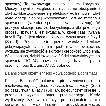
spawany). Ta równowaga niestety nie jest korzystna.
Między innymi ze względu na nadmierne obciążenie i
zbyt szybkie zużywanie się elektrody wolframowej, zbyt
mało energii cieplnej wprowadzanej jest do materiału
spawanego (szeroka spoina, niewielki przetop). W
praktyce okazuje się, że korzystniejsza dla przebiegu
procesu spawania jest sytuacja, w której czas trwania
fazy II (Sp II), jest nieco dłuższy od czasu trwania fazy I
(Sp I). Przebicie się przez warstwę tlenków
pokrywających aluminium jest równie skuteczne,
wydłuża się żywotność elektrody i głębokość wtopienia.
W ten sposób, dzięki rozwojowi źródeł spawalniczych do
spawania TIG AC, powstała funkcja balansu prądu
przemiennego (Balans AC, AC Balance).
Balans prądu przemiennego – dwa podejścia do tematu
Funkcja Balans AC (balansu prądu przemiennego) – to
możliwość regulacji stosunku czasu trwania Fazy I (Sp I)
do czasu trwania Fazy II (Sp II), w pojedynczym okresie T,
przebiegu wykresu prądu przemiennego. Kiedy
wydłużamy czas trwania Fazy I, proporcjonalnie skraca
się czas trwania Fazy II. I odwrotnie, kiedy skracamy czas